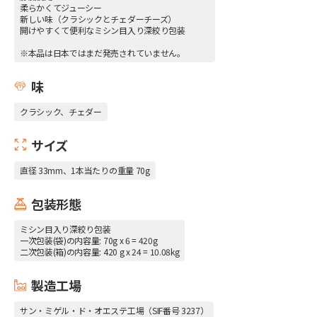
柔らかくてジューシー
新しい味（クラシックとチェダーチーズ）
開けやすくて便利なミシン目入り深絞り包装
※本品は日本ではまだ発売されていません。
味
クラシック、チェダー
サイズ
直径 33mm、1本当たりの重量 70g
包装形態
ミシン目入り深絞り包装
一次包装(袋)の内容量: 70g x 6 = 420g
二次包装(箱)の内容量: 420 g x 24 = 10.08kg
製造工場
サン・ミゲル・ド・オエステ工場（SIF番号 3237）